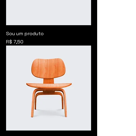
Sou um produto
Preço
R$ 7,50